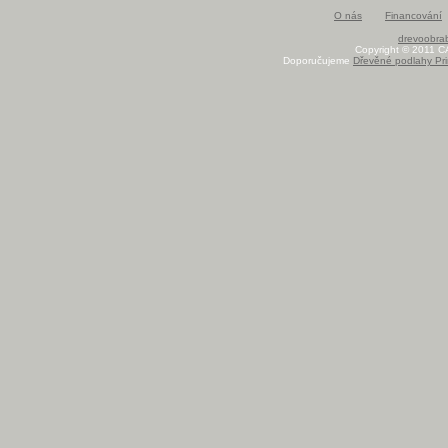
O nás
Financování
drevoobrab
Copyright © 2011 C
Doporučujeme
Dřevěné podlahy Pri