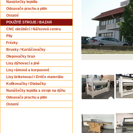
Nanášečky lepidla
Odsavače prachu a pilin
Ostatní
POUŽITÉ STROJE / BAZAR
CNC obráběcí / Nářezová centra
Pily
Frézky
Brusky / Kartáčovačky
Olepovačky hran
Lisy dýhovací a jiné
Lisy rámové a korpusové
Lisy briketovací / Drtiče materiálu
Kolíkovačky / Dlabačky
Nanášečky lepidla a stroje na dýhu
Odsavače prachu a pilin
Ostatní