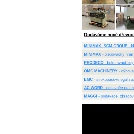
Dodáváme nové dřevoob
MINIMAX, SCM GROUP
- k
MINIMAX
- olepovačky hran
PRODECO
- briketovací lisy
OMC MACHINERY
- dýhovac
EMC
- širokopásové egaliza
AC WORD
- odsavače prachu
MAGGI
- podavače, zkracova