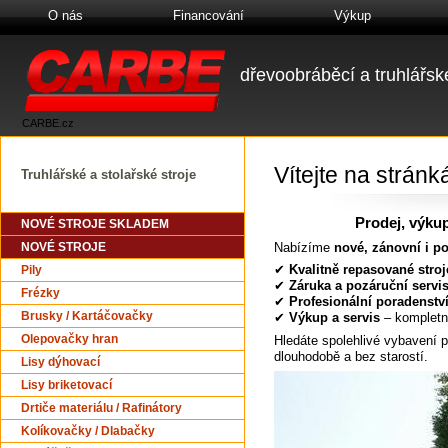
O nás
Financování
Výkup
dřevoobráběcí a truhlářské
CARBE.cz
Vítejte na strá
Truhlářské a stolařské stroje
Prodej, výkup
NOVÉ STROJE SKLADEM
Nabízíme
nové, zánovní i po
NOVÉ STROJE
✔
Kvalitně repasované stroj
Pily
✔
Záruka a pozáruční servi
Frézky
✔
Profesionální poradenstv
Brusky / Kartáčovačky
✔
Výkup a servis
– kompletn
Hledáte spolehlivé vybavení p
Olepovačky hran
dlouhodobě a bez starostí.
Lisy dýhovací
Lisy briketovací
Drtiče materiálu / Rafinátory
Kolíkovačky / Dlabačky