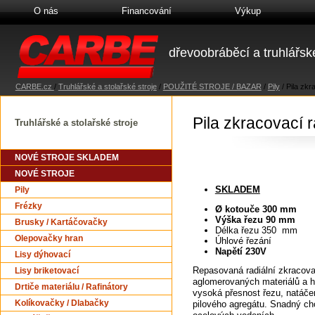
O nás
Financování
Výkup
dřevoobráběcí a truhlářské
CARBE.cz
/
Truhlářské a stolařské stroje
/
POUŽITÉ STROJE / BAZAR
/
Pily
/
Pila zkr
Pila zkracovací 
Truhlářské a stolařské stroje
NOVÉ STROJE SKLADEM
NOVÉ STROJE
SKLADEM
Pily
Frézky
Ø kotouče 300 mm
Výška řezu 90 mm
Brusky / Kartáčovačky
Délka řezu 350 mm
Olepovačky hran
Úhlové řezání
Napětí 230V
Lisy dýhovací
Repasovaná radiální zkracovac
Lisy briketovací
aglomerovaných materiálů a h
Drtiče materiálu / Rafinátory
vysoká přesnost řezu, natáče
Kolíkovačky / Dlabačky
pilového agregátu. Snadný cho