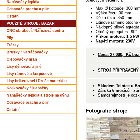
ocelových vedeních.
Nanášečky lepidla
Max Ø kotouče: 300 m
Odsavače prachu a pilin
Výška řezu: 90 mm
Ostatní
Délka řezu: 350 mm
Litinové rameno otočné 
POUŽITÉ STROJE / BAZAR
Náklopný pilový agregát 
CNC obráběcí / Nářezová centra
Otočný agregát +/- 90°
Příkon motoru: 1,5 kW
Pily
Napětí motoru: 230V
Frézky
Brusky / Kartáčovačky
Cena: 27.000,- Kč be
Olepovačky hran
Lisy dýhovací a jiné
STROJ PŘIPRAVENÝ
Lisy rámové a korpusové
Lisy briketovací / Drtiče materiálu
Skladem Telnice u Br
Kolíkovačky / Dlabačky
Záruka 6 měsíců - zár
Samozřejmostí je odzko
Nanášečky lepidla a stroje na dýhu
Odsavače prachu a pilin
Fotografie stroje
Ostatní