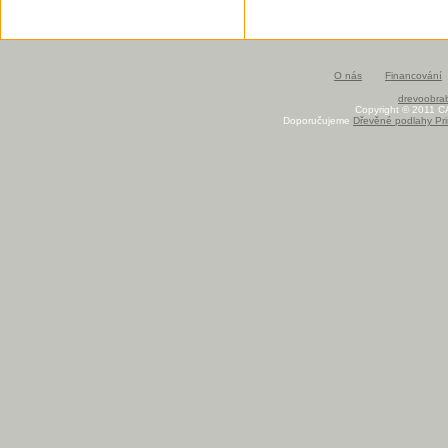
O nás
Financování
drevoobrab
Copyright © 2011 C
Doporučujeme
Dřevěné podlahy Pri