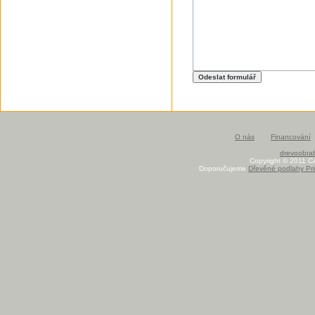
O nás
Financování
drevoobrab
Copyright © 2011 C
Doporučujeme
Dřevěné podlahy Pri