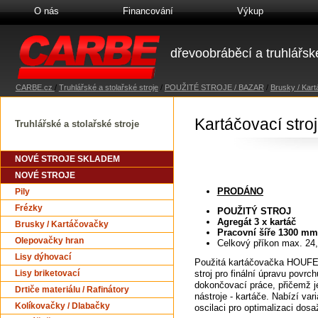
O nás
Financování
Výkup
dřevoobráběcí a truhlářské
CARBE.cz
/
Truhlářské a stolařské stroje
/
POUŽITÉ STROJE / BAZAR
/
Brusky / Kar
Kartáčovací str
Truhlářské a stolařské stroje
NOVÉ STROJE SKLADEM
NOVÉ STROJE
PRODÁNO
Pily
Frézky
POUŽITÝ STROJ
Agregát 3 x kartáč
Brusky / Kartáčovačky
Pracovní šíře 1300 mm
Olepovačky hran
Celkový příkon max. 24
Lisy dýhovací
Použitá kartáčovačka HOUFE
stroj pro finální úpravu povrc
Lisy briketovací
dokončovací práce, přičemž j
Drtiče materiálu / Rafinátory
nástroje - kartáče. Nabízí vari
Kolíkovačky / Dlabačky
oscilaci pro optimalizaci dos