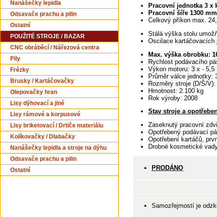
Nanášečky lepidla
Pracovní jednotka 3 x 
Pracovní šíře 1300 mm
Odsavače prachu a pilin
Celkový příkon max. 24
Ostatní
Stálá výška stolu umožň
POUŽITÉ STROJE / BAZAR
Oscilace kartáčovacích 
CNC obráběcí / Nářezová centra
Max. výška obrobku: 
Pily
Rychlost podávacího pás
Výkon motoru: 3 x - 5,5
Frézky
Průměr válce jednotky:
Brusky / Kartáčovačky
Rozměry stroje (D/Š/V)
Hmotnost: 2.100 kg
Olepovačky hran
Rok výroby: 2008
Lisy dýhovací a jiné
Stav stroje a opotřeben
Lisy rámové a korpusové
Zaseknutý pracovní zdvi
Lisy briketovací / Drtiče materiálu
Opotřebený podávací pás
Kolíkovačky / Dlabačky
Opotřebení kartáčů, prvn
Drobné kosmetické vad
Nanášečky lepidla a stroje na dýhu
Odsavače prachu a pilin
PRODÁNO
Ostatní
Samozřejmostí je odzko