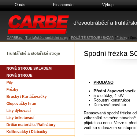
O nás
Financování
Výkup
dřevoobráběcí a truhlářské
CARBE.cz
/
Truhlářské a stolařské stroje
/
POUŽITÉ STROJE / BAZAR
/
Frézky
/
Spod
Spodní frézka 
Truhlářské a stolařské stroje
NOVÉ STROJE SKLADEM
NOVÉ STROJE
PRODÁNO
Pily
Frézky
Přední čepovací vozík
5 x otáčky, 4 kW
Brusky / Kartáčovačky
Robustní konstrukce
Olepovačky hran
Dorazové pravítko
Lisy dýhovací
Repasovaná spodní frézka od 
zákazníků zejména stavebně tru
Lisy briketovací
přijatelnou cenu. Verze s př
Drtiče materiálu / Rafinátory
vodítka s dorazem se stupnicí
Kolíkovačky / Dlabačky