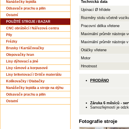
Technická data
Nanášečky lepidla
Odsavače prachu a pilin
Upínací Ø hřídele
Ostatní
Rozměry stolu včetně vozík
POUŽITÉ STROJE / BAZAR
Pracovní délka vřetene
CNC obráběcí / Nářezová centra
Maximální průměr nástroje v
Pily
Frézky
Maximální průměr nástroje v
Brusky / Kartáčovačky
Otáčky vřetene
Olepovačky hran
Motor
Lisy dýhovací a jiné
Hmotnost
Lisy rámové a korpusové
Lisy briketovací / Drtiče materiálu
PRODÁNO
Kolíkovačky / Dlabačky
Nanášečky lepidla a stroje na dýhu
Odsavače prachu a pilin
Ostatní
Záruka 6 měsíců -
ser
Samozřejmostí je odzko
Fotografie stroje