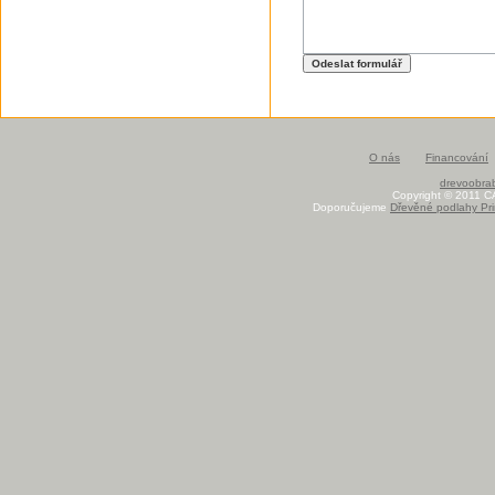
O nás
Financování
drevoobrab
Copyright © 2011 C
Doporučujeme
Dřevěné podlahy Pri