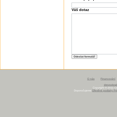
Váš dotaz
O nás
Financování
drevoobrab
Copyright © 2011 C
Doporučujeme
Dřevěné podlahy Pri