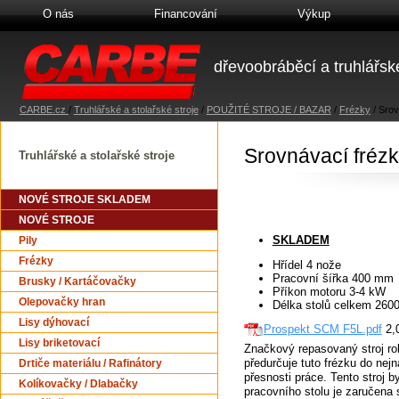
O nás
Financování
Výkup
dřevoobráběcí a truhlářské
CARBE.cz
/
Truhlářské a stolařské stroje
/
POUŽITÉ STROJE / BAZAR
/
Frézky
/
Srov
Srovnávací fréz
Truhlářské a stolařské stroje
NOVÉ STROJE SKLADEM
NOVÉ STROJE
SKLADEM
Pily
Frézky
Hřídel 4 nože
Pracovní šířka 400 mm
Brusky / Kartáčovačky
Příkon motoru 3-4 kW
Olepovačky hran
Délka stolů celkem 26
Lisy dýhovací
Prospekt SCM F5L.pdf
2,
Lisy briketovací
Značkový repasovaný stroj ro
předurčuje tuto frézku do nej
Drtiče materiálu / Rafinátory
přesnosti práce. Tento stroj 
Kolíkovačky / Dlabačky
pracovního stolu je zaručena 