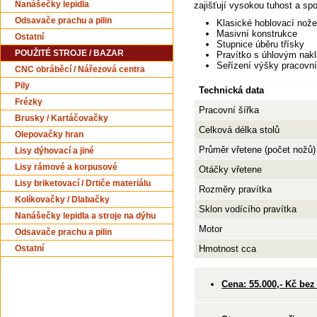
zajišťují vysokou tuhost a spo
Nanášečky lepidla
Odsavače prachu a pilin
Klasické hoblovací nože
Masivní konstrukce
Ostatní
Stupnice úběru třísky
POUŽITÉ STROJE / BAZAR
Pravítko s úhlovým nak
Seřízení výšky pracovní
CNC obráběcí / Nářezová centra
Pily
Technická data
Frézky
Pracovní šířka
Brusky / Kartáčovačky
Celková délka stolů
Olepovačky hran
Průměr vřetene (počet nožů)
Lisy dýhovací a jiné
Lisy rámové a korpusové
Otáčky vřetene
Lisy briketovací / Drtiče materiálu
Rozměry pravítka
Kolíkovačky / Dlabačky
Sklon vodícího pravítka
Nanášečky lepidla a stroje na dýhu
Motor
Odsavače prachu a pilin
Hmotnost cca
Ostatní
Cena: 55.000,- Kč be