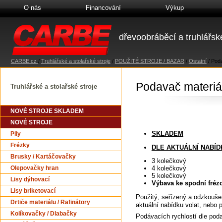
O nás
Financování
Výkup
dřevoobráběcí a truhlářské
CARBE.cz
/
Truhlářské a stolařské stroje
/
POUŽITÉ STROJE / BAZAR
/
Ostatní
/
Pod
Podavač materi
Truhlářské a stolařské stroje
NOVÉ STROJE SKLADEM
NOVÉ STROJE
SKLADEM
Pily
Frézky
DLE AKTUÁLNÍ NABÍD
Brusky / Kartáčovačky
3 kolečkový
4 kolečkový
Olepovačky hran
5 kolečkový
Lisy dýhovací
Výbava ke spodní fréz
Lisy briketovací
Použitý, seřízený a odzkoušen
Drtiče materiálu / Rafinátory
aktuální nabídku volat, nebo 
Kolíkovačky / Dlabačky
Podávacích rychlostí dle pod