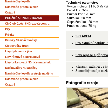
Nanášečky lepidla
Technické parametry:
Výkon motoru: 1 HP, 0,75 k
Odsavače prachu a pilin
Počet kol: 3-4-5
Ostatní
Průměr kol: 120 mm
Šířka kol: 60 mm
POUŽITÉ STROJE / BAZAR
Odpružení kol: 20 mm
CNC obráběcí / Nářezová centra
Hmotnost cca: 70 kg
Pily
Frézky
SKLADEM
Brusky / Kartáčovačky
Pro aktuální nabídku 
Olepovačky hran
Lisy dýhovací a jiné
Stav repase a připrav
Lisy rámové a korpusové
Lisy briketovací / Drtiče materiálu
Záruka 6 měsíců - zár
Kolíkovačky / Dlabačky
Samozřejmostí je odzko
Nanášečky lepidla a stroje na dýhu
Odsavače prachu a pilin
Fotografie stroje
Ostatní