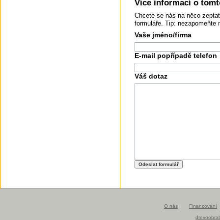
Více informací o tomto
Chcete se nás na něco zeptat
formuláře. Tip: nezapomeňte 
Vaše jméno/firma
E-mail popřípadě telefon
Váš dotaz
O nás
Financování
drevoobrab