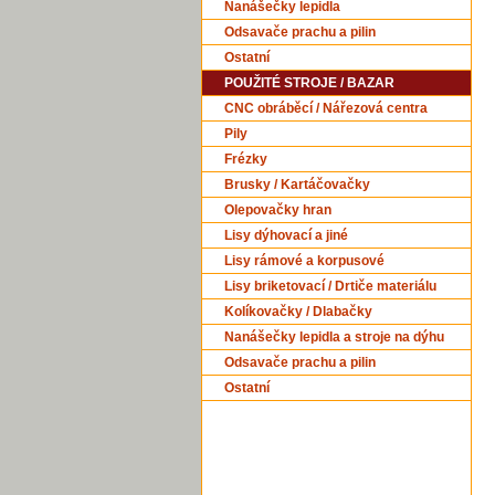
Nanášečky lepidla
Odsavače prachu a pilin
Ostatní
POUŽITÉ STROJE / BAZAR
CNC obráběcí / Nářezová centra
Pily
Frézky
Brusky / Kartáčovačky
Olepovačky hran
Lisy dýhovací a jiné
Lisy rámové a korpusové
Lisy briketovací / Drtiče materiálu
Kolíkovačky / Dlabačky
Nanášečky lepidla a stroje na dýhu
Odsavače prachu a pilin
Ostatní