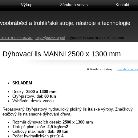
Výkup
Záruka a servis
Kontakt
voobráběcí a truhlářské stroje, nástroje a technologie
TÉ STROJE / BAZAR
/
Lisy dýhovací a jiné
/
Dýhovací lis MANNI 2500 x 1300 mm
Dýhovací lis MANNI 2500 x 1300 mm
«
Předchozí stroj
|
Lisy dýhovací
SKLADEM
Desky:
2500 x 1300 mm
Čtyř-pístový, tlak
80 tun
Vyhřívání desek vodou
Repasovaný čtyř-pístový hydraulický plošný lis italské výroby. Značkový
etážový lis na snadné dýhování dřeva.
Rozměr dýhovacích desek:
2500 x 1300 mm
Tlak při plné ploše:
2,5 kg/cm2
Celkový maximální tlak:
80 tun
Počet hydraulických pístů:
4