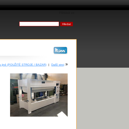
Přihlásit se
»
 a jiné (POUŽITÉ STROJE / BAZAR)
|
Další stroj