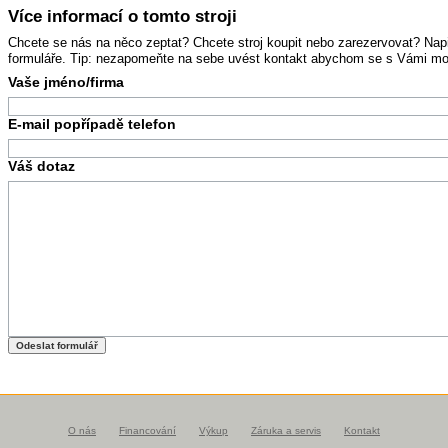
Více informací o tomto stroji
Chcete se nás na něco zeptat? Chcete stroj koupit nebo zarezervovat? Na
formuláře. Tip: nezapomeňte na sebe uvést kontakt abychom se s Vámi mohl
Vaše jméno/firma
E-mail popřípadě telefon
Váš dotaz
O nás
Financování
Výkup
Záruka a servis
Kontakt