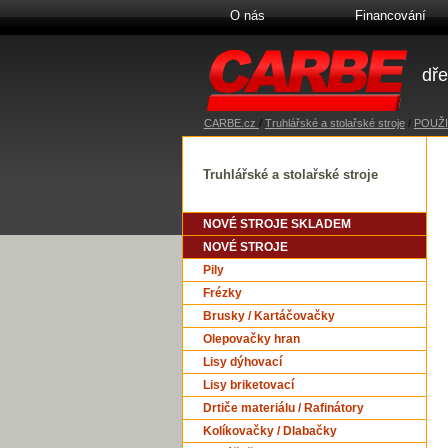
O nás
Financování
dře
CARBE.cz
/
Truhlářské a stolařské stroje
/
POUŽI
Truhlářské a stolařské stroje
NOVÉ STROJE SKLADEM
NOVÉ STROJE
Pily
Frézky
Brusky / Kartáčovačky
Olepovačky hran
Lisy dýhovací
Lisy briketovací
Drtiče materiálu / Rafinátory
Kolíkovačky / Dlabačky