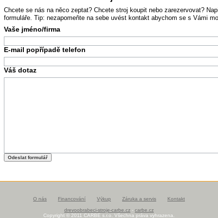
Chcete se nás na něco zeptat? Chcete stroj koupit nebo zarezervovat? Na
formuláře. Tip: nezapomeňte na sebe uvést kontakt abychom se s Vámi mohl
Vaše jméno/firma
E-mail popřípadě telefon
Váš dotaz
O nás
Financování
Výkup
Záruka a servis
Kontakt
drevoobrabeci-stroje-carbe.cz
-
carbe.cz
Copyright © 2011 CARBE s.r.o. Všechna práva vyhrazena.