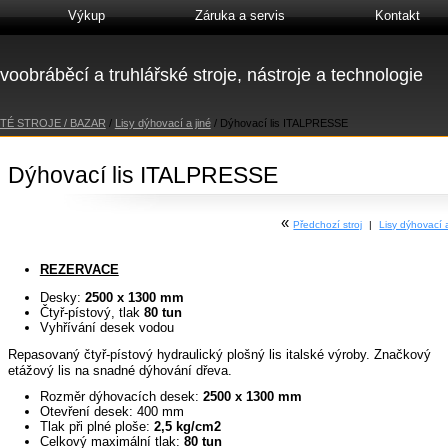
Výkup
Záruka a servis
Kontakt
voobráběcí a truhlářské stroje, nástroje a technologie
TÉ STROJE / BAZAR
/
Lisy dýhovací a jiné
/
Dýhovací lis ITALPRESSE
Dýhovací lis ITALPRESSE
«
Předchozí stroj
|
Lisy dýhovací
REZERVACE
Desky:
2500 x 1300 mm
Čtyř-pístový, tlak
80 tun
Vyhřívání desek vodou
Repasovaný čtyř-pístový hydraulický plošný lis italské výroby. Značkový
etážový lis na snadné dýhování dřeva.
Rozměr dýhovacích desek:
2500 x 1300 mm
Otevření desek: 400 mm
Tlak při plné ploše:
2,5 kg/cm2
Celkový maximální tlak:
80 tun