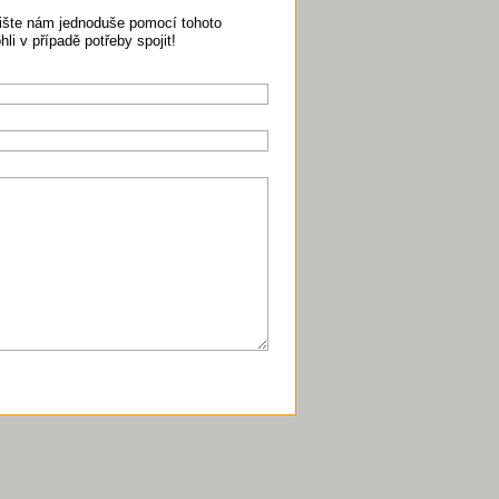
pište nám jednoduše pomocí tohoto
i v případě potřeby spojit!