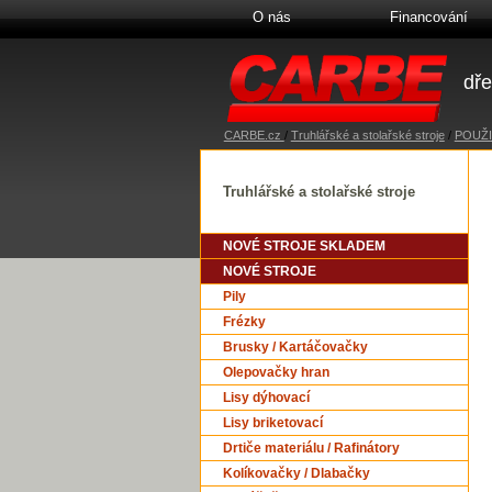
O nás
Financování
dře
CARBE.cz
/
Truhlářské a stolařské stroje
/
POUŽI
Truhlářské a stolařské stroje
NOVÉ STROJE SKLADEM
NOVÉ STROJE
Pily
Frézky
Brusky / Kartáčovačky
Olepovačky hran
Lisy dýhovací
Lisy briketovací
Drtiče materiálu / Rafinátory
Kolíkovačky / Dlabačky