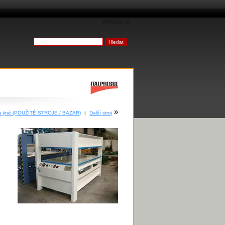
Přihlásit se
»
 a jiné (POUŽITÉ STROJE / BAZAR)
|
Další stroj