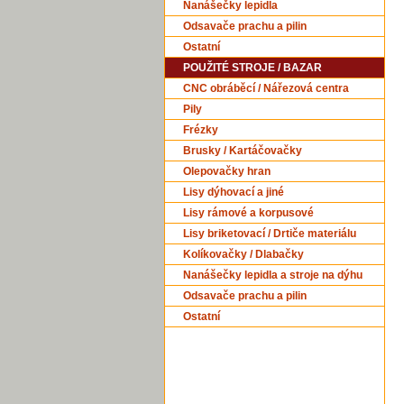
Nanášečky lepidla
Odsavače prachu a pilin
Ostatní
POUŽITÉ STROJE / BAZAR
CNC obráběcí / Nářezová centra
Pily
Frézky
Brusky / Kartáčovačky
Olepovačky hran
Lisy dýhovací a jiné
Lisy rámové a korpusové
Lisy briketovací / Drtiče materiálu
Kolíkovačky / Dlabačky
Nanášečky lepidla a stroje na dýhu
Odsavače prachu a pilin
Ostatní