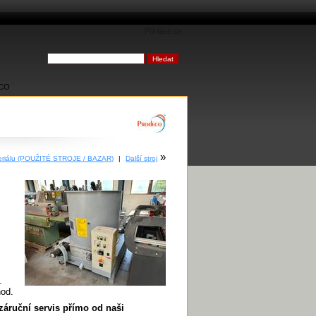
Přihlásit se
ECO
»
materiálu (POUŽITÉ STROJE / BAZAR)
|
Další stroj
.
hod.
záruční servis přímo od naši