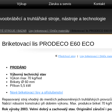
Výkup
Záruka a servis
Kontakt
voobráběcí a truhlářské stroje, nástroje a technologie
TÉ STROJE / BAZAR
/
Lisy briketovací / Drtiče materiálu
/
Briketovací lis PRODECO E60 
Briketovací lis PRODECO E60 ECO
«
Předchozí stroj
|
Lisy briketovací / Drtiče 
PRODÁNO
Výborný technický stav
Výkon max 70 kg/hod
Brikety Ø 60 mm
Příkon 5,5 kW
Nové briketovací lisy a příslušenství
Repasovaný stroj vhodný do menších jednosměnných truhlářských provozů
Nabízí robustní konstrukci při dobrém výkonu. Max. produkce briket 70 kg/
Rok výroby 2003. Velmi dobrý a zachovalý stav. Originální záruční i po