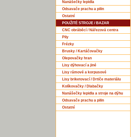
Nanášečky lepidla
Odsavače prachu a pilin
Ostatní
POUŽITÉ STROJE / BAZAR
CNC obráběcí / Nářezová centra
Pily
Frézky
Brusky / Kartáčovačky
Olepovačky hran
Lisy dýhovací a jiné
Lisy rámové a korpusové
Lisy briketovací / Drtiče materiálu
Kolíkovačky / Dlabačky
Nanášečky lepidla a stroje na dýhu
Odsavače prachu a pilin
Ostatní