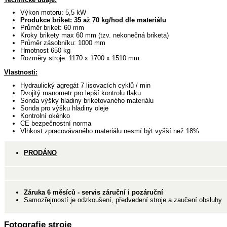
Výkon motoru: 5,5 kW
Produkce briket: 35 až 70 kg/hod dle materiálu
Průměr briket: 60 mm
Kroky brikety max 60 mm (tzv. nekonečná briketa)
Průměr zásobníku: 1000 mm
Hmotnost 650 kg
Rozměry stroje: 1170 x 1700 x 1510 mm
Vlastnosti:
Hydraulický agregát 7 lisovacích cyklů / min
Dvojitý manometr pro lepší kontrolu tlaku
Sonda výšky hladiny briketovaného materiálu
Sonda pro výšku hladiny oleje
Kontrolní okénko
CE bezpečnostní norma
Vlhkost zpracovávaného materiálu nesmí být vyšší než 18%
PRODÁNO
Záruka 6 měsíců -
servis
záruční i pozáruční
Samozřejmostí je odzkoušení, předvedení stroje a zaučení obsluhy
Fotografie stroje