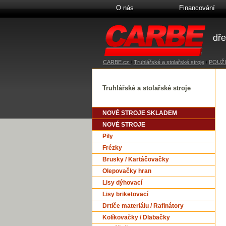
O nás
Financování
dře
CARBE.cz
/
Truhlářské a stolařské stroje
/
POUŽI
Truhlářské a stolařské stroje
NOVÉ STROJE SKLADEM
NOVÉ STROJE
Pily
Frézky
Brusky / Kartáčovačky
Olepovačky hran
Lisy dýhovací
Lisy briketovací
Drtiče materiálu / Rafinátory
Kolíkovačky / Dlabačky