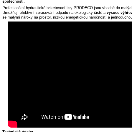
společnosti.
Profesionální hydraulické briketovací lisy PRODECO jsou vhodné do malýc
Umožňují efektivní zpracování odpadu na ekologicky čisté a
vysoce výhřevn
se malými nároky na prostor, nízkou energetickou náročností a jednoducho
Technické údaje: