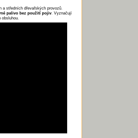
h a středních dřevařských provozů.
é palivo bez použití pojiv
. Vyznačují
u obsluhou.